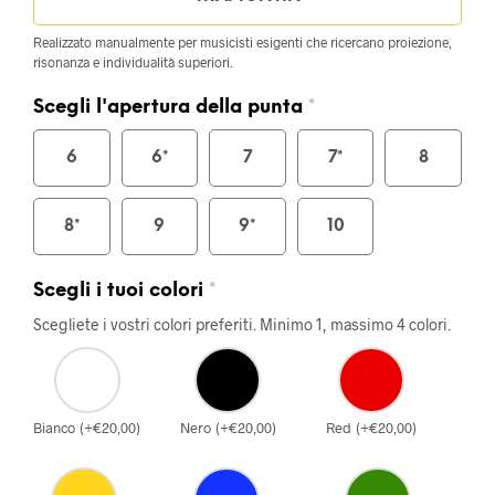
Realizzato manualmente per musicisti esigenti che ricercano proiezione,
risonanza e individualità superiori.
Scegli l'apertura della punta
*
6
6*
7
7*
8
8*
9
9*
10
Scegli i tuoi colori
*
Scegliete i vostri colori preferiti. Minimo 1, massimo 4 colori.
Bianco
(
+
€
20,00
)
Nero
(
+
€
20,00
)
Red
(
+
€
20,00
)