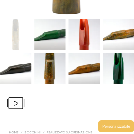
Personalizzabile
HOME
/
BOCCHINI
/
REALIZZATO SU ORDINAZIONE